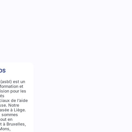
OS
(asbl) est un
formation et
ision pour les
nts
iaux de l’aide
sse. Notre
asée à Liège.
s sommes
tout en
t à Bruxelles,
Mons,