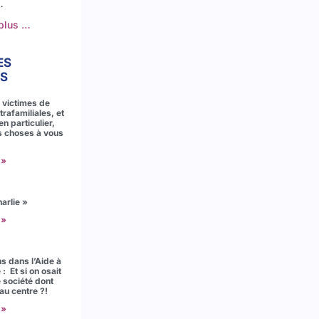
…
 plus …
ES
S
 victimes de
trafamiliales, et
n particulier,
s choses à vous
 »
harlie »
 »
ns dans l’Aide à
: Et si on osait
e société dont
 au centre ?!
 »