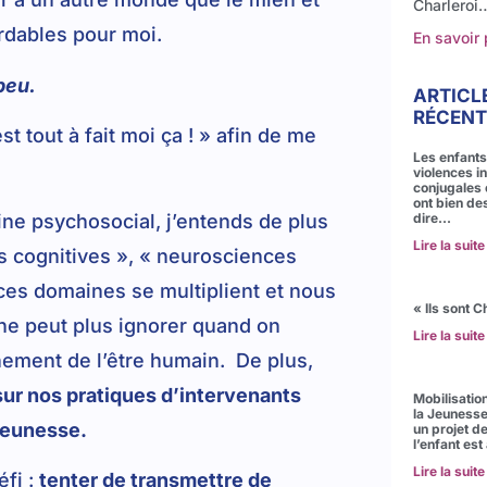
Charleroi
ordables pour moi.
En savoir
 peu.
ARTICL
RÉCENT
t tout à fait moi ça ! » afin de me
Les enfants
violences in
conjugales e
ont bien de
ne psychosocial, j’entends de plus
dire…
Lire la suite
s cognitives », « neurosciences
ces domaines se multiplient et nous
« Ils sont C
ne peut plus ignorer quand on
Lire la suite
ement de l’être humain. De plus,
sur nos pratiques d’intervenants
Mobilisatio
la Jeunesse 
 jeunesse.
un projet d
l’enfant est
Lire la suite
éfi :
tenter de transmettre de