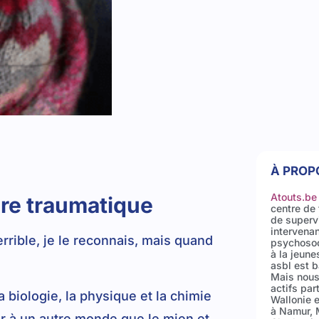
À PROP
Atouts.be
ire traumatique
centre de 
de superv
intervena
rrible, je le reconnais, mais quand
psychosoc
à la jeune
asbl est b
Mais nou
actifs par
 biologie, la physique et la chimie
Wallonie e
à Namur, 
ir à un autre monde que le mien et