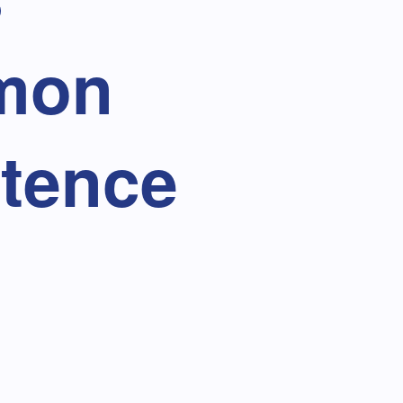
 mon
tence