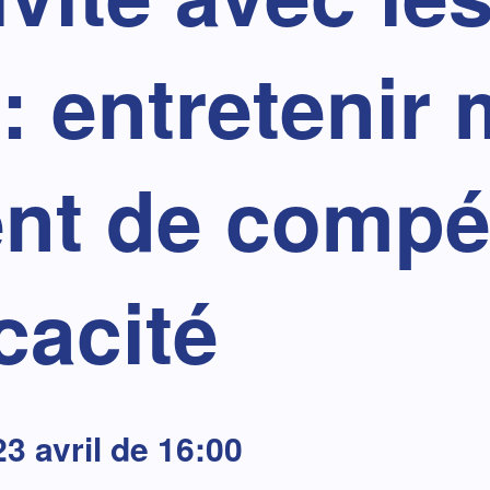
s: entretenir
ent de compé
icacité
23 avril de 16:00